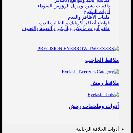
كماشة الجلد وقواطع الأظافر
دافعات بشرة ومزيل الرؤوس السوداء
أدوات المكياج
ملفات الأظافر والقدم
قواطع أظافر أكريليك و الطائرة الذرة
طقم أدوات مانيكير وباديكير و التعبئة والتغليف
ملاقط الحاجب
ملاقط رمش
أدوات وملحقات رمش
أدوات الحلاقة الرجالية