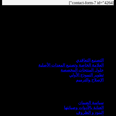
[contact-form-7 id="4264"]
مايند وركس ابتكار من أجل الحياة
خدمات
التصنيع التعاقدي
العلامة الخاصة وتصنيع المعدات الأصلية
حلول المنتجات المخصصة
تطوير النموذج الأولي
الإصلاح والترميم
موارد
سياسة الضمان
العناية بالأدوات وصيانتها
البنود و الظروف