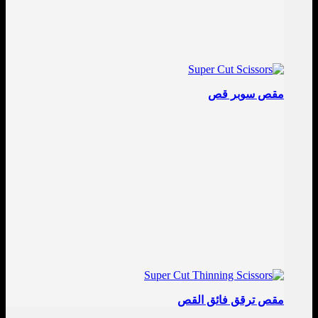
مقص سوبر قص
مقص ترقق فائق القص