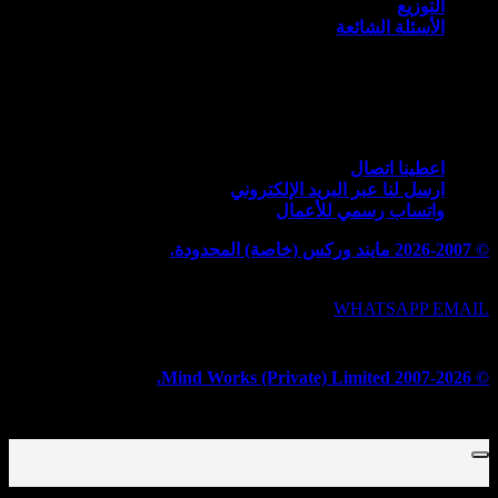
التوزيع
الأسئلة الشائعة
معلومات التواصل
2 كيلو متر منطقة كتار باند الصناعية ، ثوكار نياز بايج ، لاهور
53700 ، باكستان.
اعطينا اتصال
ارسل لنا عبر البريد الإلكتروني
واتساب رسمي للأعمال
© 2026-2007 مايند وركس (خاصة) المحدودة.
سياسة الخصوصية
سياسة ملفات تعريف الارتباط
WHATSAPP
EMAIL
Privacy
Cookies
© 2007-2026 Mind Works (Private) Limited.