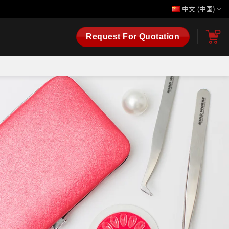
中文 (中国)
Request For Quotation