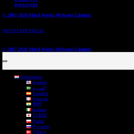
WHATSAPP
© 2007-2026 Mind Works (Private) Limited.
privacybeleid
Cookiebeleid
WHATSAPP
EMAIL
Privacy
Cookies
© 2007-2026 Mind Works (Private) Limited.
Nederlands
English
العربية
Español
Français
हिन्दी
Italiano
日本語
Polski
Русский
Türkçe