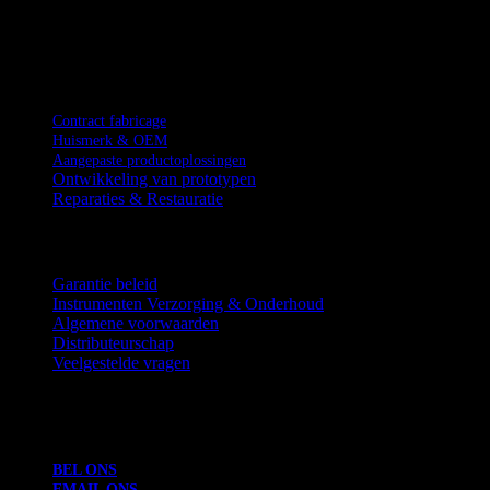
MIND WORKS INNOVATION FOR LIFE
DIENSTEN
Contract fabricage
Huismerk & OEM
Aangepaste productoplossingen
Ontwikkeling van prototypen
Reparaties & Restauratie
HULPBRONNEN
Garantie beleid
Instrumenten Verzorging & Onderhoud
Algemene voorwaarden
Distributeurschap
Veelgestelde vragen
CONTACTGEGEVENS
Industrieterrein Kattar Band 2 KM, Thokar Niaz Baig, Lahore-53
BEL ONS
EMAIL ONS