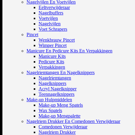
Nagelvijlen En Voetvijlen
Eeltverwijderaar
Nagelbuffers
Voetvijlen
Nagelvijlen
Voet Schrapers
Pincet
Wenkbrauw Pincet
Wimper Pincet
Manicure En Pedicure Kits En Verpakkingen
Manicure Kits
Pedicure Kits
Verpakkingen
Nagelriemtangen En Nagelknippers
Nagelriemtangen
Nagelknippers
Acryl Nagelknipper
Teennagelknippers
Make-up Hulpmiddelen
Make-up Meng Spatels
Wax Spatels
Make-up Mengpalette
Nagelriem Drukker En Comedonen Verwijderaar
Comedonen Verwijderaar
Nagelriem Drukker