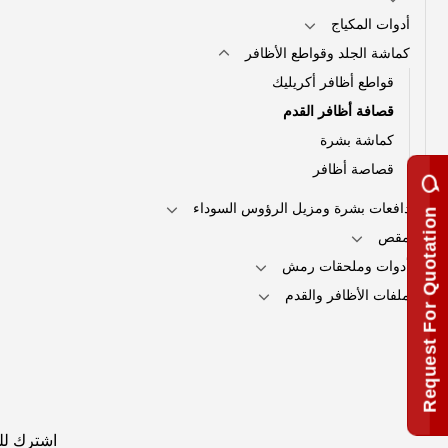
أدوات المكياج
كماشة الجلد وقواطع الأظافر
قواطع أظافر أكريليك
قصافة أظافر القدم
كماشة بشرة
قصاصة أظافر
دافعات بشرة ومزيل الرؤوس السوداء
Request For Quotation
مقص
أدوات وملحقات رمش
ملفات الأظافر والقدم
اشترك للح